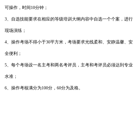
可操作，时间
10
分钟；
3
、
自选技能要求在相应的等级培训大纲内容中自选一个个案，进行
现场演练；
4
、
操作考场不得小于
30
平方米，考场要求光线柔和、安静温馨、安
全便利；
5、
每个考场设一名主考和两名考评员，主考和考评员必须达到专业
水准；
6
、
操作考核满分为
100
分，60分为及格
。